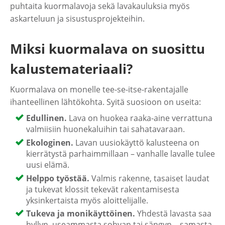
puhtaita kuormalavoja sekä lavakauluksia myös
askarteluun ja sisustusprojekteihin.
Miksi kuormalava on suosittu
kalustemateriaali?
Kuormalava on monelle tee-se-itse-rakentajalle
ihanteellinen lähtökohta. Syitä suosioon on useita:
Edullinen.
Lava on huokea raaka-aine verrattuna
valmiisiin huonekaluihin tai sahatavaraan.
Ekologinen.
Lavan uusiokäyttö kalusteena on
kierrätystä parhaimmillaan – vanhalle lavalle tulee
uusi elämä.
Helppo työstää.
Valmis rakenne, tasaiset laudat
ja tukevat klossit tekevät rakentamisesta
yksinkertaista myös aloittelijalle.
Tukeva ja monikäyttöinen.
Yhdestä lavasta saa
hyllyn, useammasta sohvan tai sängyn – samasta