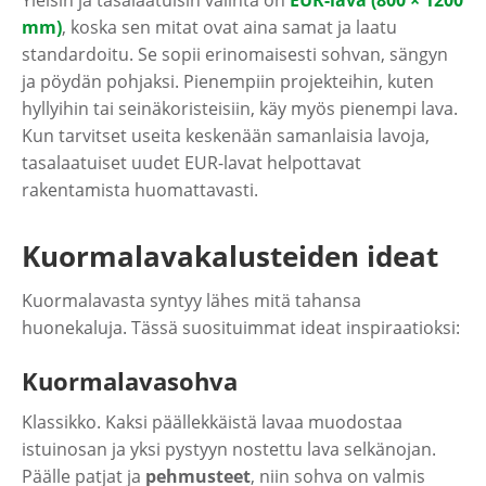
Yleisin ja tasalaatuisin valinta on
EUR-lava (800 × 1200
mm)
, koska sen mitat ovat aina samat ja laatu
standardoitu. Se sopii erinomaisesti sohvan, sängyn
ja pöydän pohjaksi. Pienempiin projekteihin, kuten
hyllyihin tai seinäkoristeisiin, käy myös pienempi lava.
Kun tarvitset useita keskenään samanlaisia lavoja,
tasalaatuiset uudet EUR-lavat helpottavat
rakentamista huomattavasti.
Kuormalavakalusteiden ideat
Kuormalavasta syntyy lähes mitä tahansa
huonekaluja. Tässä suosituimmat ideat inspiraatioksi:
Kuormalavasohva
Klassikko. Kaksi päällekkäistä lavaa muodostaa
istuinosan ja yksi pystyyn nostettu lava selkänojan.
Päälle patjat ja
pehmusteet
, niin sohva on valmis