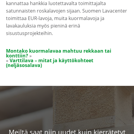
kannattaa hankkia luotettavalta toimittajalta
satunnaisten roskalavojen sijaan. Suomen Lavacenter
toimittaa EUR-lavoja, muita kuormalavoja ja
lavakauluksia myös pieninä erinä
sisustusprojekteihin.
Montako kuormalavaa mahtuu rekkaan tai
konttiin?
Varttilava – mitat ja käyttökohteet
(neljäsosalava)
Meiltä saat niin uudet kuin kierrätetyt