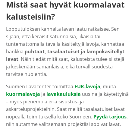
Mistä saat hyvät kuormalavat
kalusteisiin?
Lopputuloksen kannalta lavan laatu ratkaisee. Sen
sijaan, että keräisit satunnaisia, likaisia tai
tuntemattomalla tavalla käsiteltyjä lavoja, kannattaa
hankkia
puhtaat, tasalaatuiset ja lämpökäsitellyt
lavat
. Näin tiedät mitä saat, kalusteista tulee siistejä
ja keskenään samanlaisia, eikä turvallisuudesta
tarvitse huolehtia.
Suomen Lavacenter toimittaa
EUR-lavoja
, muita
kuormalavoja
ja
lavakauluksia
uusina ja käytettyinä
– myös pienempiä eriä sisustus- ja
askarteluprojekteihin. Saat meiltä tasalaatuiset lavat
nopealla toimituksella koko Suomeen.
Pyydä tarjous
,
niin autamme valitsemaan projektiisi sopivat lavat.