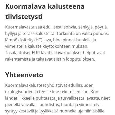
Kuormalava kalusteena
tiivistetysti
Kuormalavasta saa edullisesti sohvia, sänkyjä, pöytiä,
hyllyjä ja terassikalusteita. Tärkeintä on valita puhdas,
lämpökäsitelty (HT) lava, hioa pinnat huolella ja
viimeistellä kaluste käyttökohteen mukaan.
Tasalaatuiset EUR-lavat ja lavakaulukset helpottavat
rakentamista ja takaavat siistin lopputuloksen.
Yhteenveto
Kuormalavakalusteet yhdistävät edullisuuden,
ekologisuuden ja tee-se-itse-tekemisen ilon. Kun
lähdet liikkeelle puhtaasta ja turvallisesta lavasta, näet
pienellä vaivalla – puhdistus, hionta ja viimeistely –
syntyy kestäviä ja tyylikkäitä huonekaluja niin sisälle