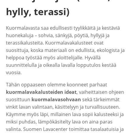
hylly, terassi)
Kuormalavasta saa edullisesti tyylikkäitä ja kestäviä
huonekaluja – sohvia, sänkyjä, pöytiä, hyllyjä ja
terassikalusteita. Kuormalavakalusteet ovat
suosittuja, koska materiaali on edullista, ekologista ja
helppoa työstää myös aloittelijalle. Hyvällä
suunnittelulla ja oikealla lavalla lopputulos kestää
vuosia.
Tähän oppaaseen olemme koonneet parhaat
kuormalavakalusteiden ideat
, vaiheittaisen ohjeen
suosittuun
kuormalavasohvaan
sekä tärkeimmät
vinkit lavan valintaan, käsittelyyn ja turvallisuuteen.
Käymme myös läpi, millainen lava sopii kalusteeksi ja
miksi puhdas, lämpökäsitelty lava on aina paras
valinta. Suomen Lavacenter toimittaa tasalaatuisia ja