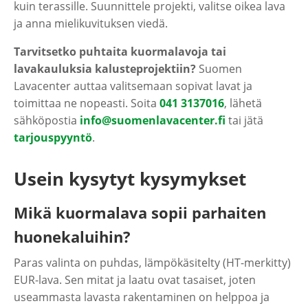
kuin terassille. Suunnittele projekti, valitse oikea lava
ja anna mielikuvituksen viedä.
Tarvitsetko puhtaita kuormalavoja tai
lavakauluksia kalusteprojektiin?
Suomen
Lavacenter auttaa valitsemaan sopivat lavat ja
toimittaa ne nopeasti. Soita
041 3137016
, lähetä
sähköpostia
info@suomenlavacenter.fi
tai jätä
tarjouspyyntö
.
Usein kysytyt kysymykset
Mikä kuormalava sopii parhaiten
huonekaluihin?
Paras valinta on puhdas, lämpökäsitelty (HT-merkitty)
EUR-lava. Sen mitat ja laatu ovat tasaiset, joten
useammasta lavasta rakentaminen on helppoa ja