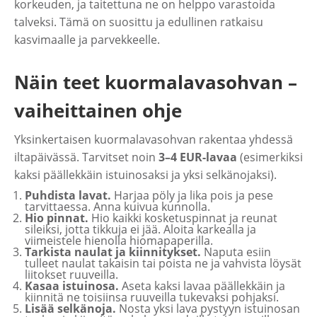
korkeuden, ja taitettuna ne on helppo varastoida
talveksi. Tämä on suosittu ja edullinen ratkaisu
kasvimaalle ja parvekkeelle.
Näin teet kuormalavasohvan –
vaiheittainen ohje
Yksinkertaisen kuormalavasohvan rakentaa yhdessä
iltapäivässä. Tarvitset noin
3–4 EUR-lavaa
(esimerkiksi
kaksi päällekkäin istuinosaksi ja yksi selkänojaksi).
Puhdista lavat.
Harjaa pöly ja lika pois ja pese
tarvittaessa. Anna kuivua kunnolla.
Hio pinnat.
Hio kaikki kosketuspinnat ja reunat
sileiksi, jotta tikkuja ei jää. Aloita karkealla ja
viimeistele hienolla hiomapaperilla.
Tarkista naulat ja kiinnitykset.
Naputa esiin
tulleet naulat takaisin tai poista ne ja vahvista löysät
liitokset ruuveilla.
Kasaa istuinosa.
Aseta kaksi lavaa päällekkäin ja
kiinnitä ne toisiinsa ruuveilla tukevaksi pohjaksi.
Lisää selkänoja.
Nosta yksi lava pystyyn istuinosan