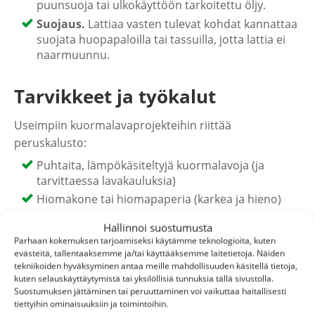
puunsuoja tai ulkokäyttöön tarkoitettu öljy.
Suojaus.
Lattiaa vasten tulevat kohdat kannattaa
suojata huopapaloilla tai tassuilla, jotta lattia ei
naarmuunnu.
Tarvikkeet ja työkalut
Useimpiin kuormalavaprojekteihin riittää
peruskalusto:
Puhtaita, lämpökäsiteltyjä kuormalavoja (ja
tarvittaessa lavakauluksia)
Hiomakone tai hiomapaperia (karkea ja hieno)
Ruuveja, kulmarautoja ja ruuvinväännin/pora
Hallinnoi suostumusta
Vasara ja tarvittaessa sorkkarauta naulojen
Parhaan kokemuksen tarjoamiseksi käytämme teknologioita, kuten
käsittelyyn
evästeitä, tallentaaksemme ja/tai käyttääksemme laitetietoja. Näiden
tekniikoiden hyväksyminen antaa meille mahdollisuuden käsitellä tietoja,
Puunsuoja, öljy, vaha tai maali viimeistelyyn
kuten selauskäyttäytymistä tai yksilöllisiä tunnuksia tällä sivustolla.
Pyörät, jalat tai patjat ja pehmusteet projektin
Suostumuksen jättäminen tai peruuttaminen voi vaikuttaa haitallisesti
tiettyihin ominaisuuksiin ja toimintoihin.
mukaan