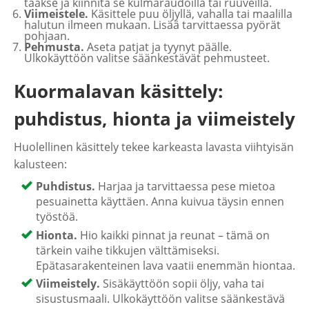
taakse ja kiinnitä se kulmaraudoilla tai ruuveilla.
Viimeistele.
Käsittele puu öljyllä, vahalla tai maalilla
halutun ilmeen mukaan. Lisää tarvittaessa pyörät
pohjaan.
Pehmusta.
Aseta patjat ja tyynyt päälle.
Ulkokäyttöön valitse säänkestävät pehmusteet.
Kuormalavan käsittely:
puhdistus, hionta ja viimeistely
Huolellinen käsittely tekee karkeasta lavasta viihtyisän
kalusteen:
Puhdistus.
Harjaa ja tarvittaessa pese mietoa
pesuainetta käyttäen. Anna kuivua täysin ennen
työstöä.
Hionta.
Hio kaikki pinnat ja reunat – tämä on
tärkein vaihe tikkujen välttämiseksi.
Epätasarakenteinen lava vaatii enemmän hiontaa.
Viimeistely.
Sisäkäyttöön sopii öljy, vaha tai
sisustusmaali. Ulkokäyttöön valitse säänkestävä