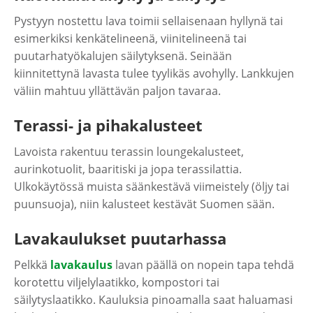
Pystyyn nostettu lava toimii sellaisenaan hyllynä tai
esimerkiksi kenkätelineenä, viinitelineenä tai
puutarhatyökalujen säilytyksenä. Seinään
kiinnitettynä lavasta tulee tyylikäs avohylly. Lankkujen
väliin mahtuu yllättävän paljon tavaraa.
Terassi- ja pihakalusteet
Lavoista rakentuu terassin loungekalusteet,
aurinkotuolit, baaritiski ja jopa terassilattia.
Ulkokäytössä muista säänkestävä viimeistely (öljy tai
puunsuoja), niin kalusteet kestävät Suomen sään.
Lavakaulukset puutarhassa
Pelkkä
lavakaulus
lavan päällä on nopein tapa tehdä
korotettu viljelylaatikko, kompostori tai
säilytyslaatikko. Kauluksia pinoamalla saat haluamasi