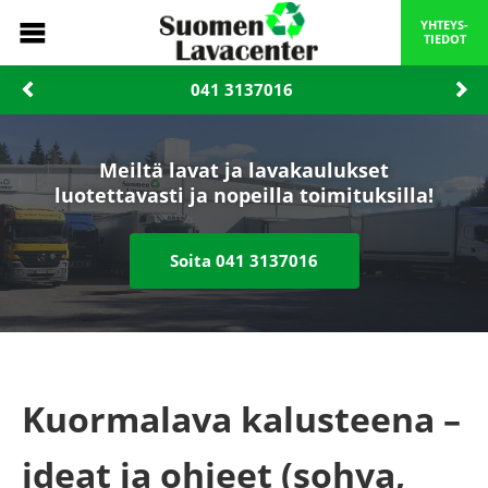
YHTEYS-
TIEDOT
041 3137016‬
Meiltä lavat ja lavakaulukset
luotettavasti ja nopeilla toimituksilla!
Soita ‪041 3137016‬
Kuormalava kalusteena –
ideat ja ohjeet (sohva,