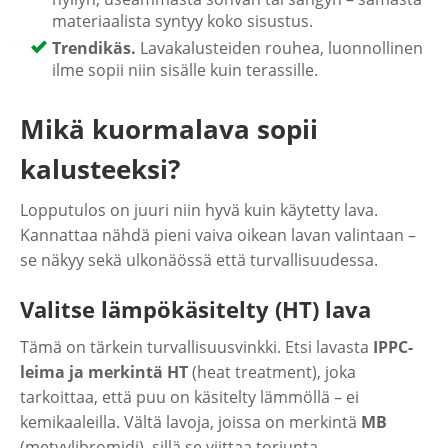
materiaalista syntyy koko sisustus.
Trendikäs.
Lavakalusteiden rouhea, luonnollinen
ilme sopii niin sisälle kuin terassille.
Mikä kuormalava sopii
kalusteeksi?
Lopputulos on juuri niin hyvä kuin käytetty lava.
Kannattaa nähdä pieni vaiva oikean lavan valintaan –
se näkyy sekä ulkonäössä että turvallisuudessa.
Valitse lämpökäsitelty (HT) lava
Tämä on tärkein turvallisuusvinkki. Etsi lavasta
IPPC-
leima ja merkintä HT
(heat treatment), joka
tarkoittaa, että puu on käsitelty lämmöllä – ei
kemikaaleilla. Vältä lavoja, joissa on merkintä
MB
(metyylibromidi), sillä se viittaa torjunta-