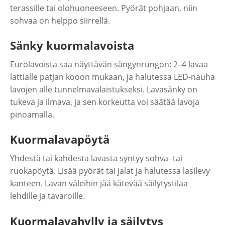
terassille tai olohuoneeseen. Pyörät pohjaan, niin
sohvaa on helppo siirrellä.
Sänky kuormalavoista
Eurolavoista saa näyttävän sängynrungon: 2–4 lavaa
lattialle patjan kooon mukaan, ja halutessa LED-nauha
lavojen alle tunnelmavalaistukseksi. Lavasänky on
tukeva ja ilmava, ja sen korkeutta voi säätää lavoja
pinoamalla.
Kuormalavapöytä
Yhdestä tai kahdesta lavasta syntyy sohva- tai
ruokapöytä. Lisää pyörät tai jalat ja halutessa lasilevy
kanteen. Lavan väleihin jää kätevää säilytystilaa
lehdille ja tavaroille.
Kuormalavahylly ja säilytys