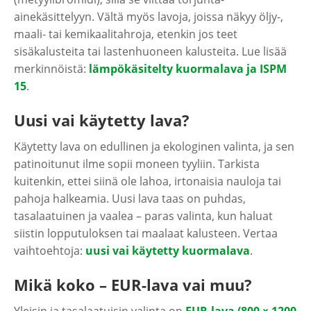
ainekäsittelyyn. Vältä myös lavoja, joissa näkyy öljy-,
maali- tai kemikaalitahroja, etenkin jos teet
sisäkalusteita tai lastenhuoneen kalusteita. Lue lisää
merkinnöistä:
lämpökäsitelty kuormalava ja ISPM
15
.
Uusi vai käytetty lava?
Käytetty lava on edullinen ja ekologinen valinta, ja sen
patinoitunut ilme sopii moneen tyyliin. Tarkista
kuitenkin, ettei siinä ole lahoa, irtonaisia nauloja tai
pahoja halkeamia. Uusi lava taas on puhdas,
tasalaatuinen ja vaalea – paras valinta, kun haluat
siistin lopputuloksen tai maalaat kalusteen. Vertaa
vaihtoehtoja:
uusi vai käytetty kuormalava
.
Mikä koko – EUR-lava vai muu?