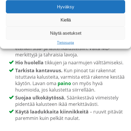
Hyväksy
Turvallisuus ja kestävyys
Kiellä
Muutama asia kannattaa pitää mielessä, jotta
kalusteet ovat turvallisia ja kestäviä:
Näytä asetukset
Valitse lämpökäsitelty (HT), puhdas lava
–
Tietosuoja
etenkin sisä- ja lastenkalusteisiin. Vältä MB-
merkittyjä ja tahraisia lavoja.
Hio huolella
tikkujen ja naarmujen välttämiseksi.
Tarkista kantavuus.
Kun pinoat tai rakennat
istuttavia kalusteita, varmista että rakenne kestää
käytön. Lavan oma
paino
on myös hyvä
huomioida, jos kalustetta siirrellään.
Suojaa ulkokäytössä.
Säänkestävä viimeistely
pidentää kalusteen ikää merkittävästi.
Käytä laadukkaita kiinnikkeitä
– ruuvit pitävät
paremmin kuin pelkät naulat.