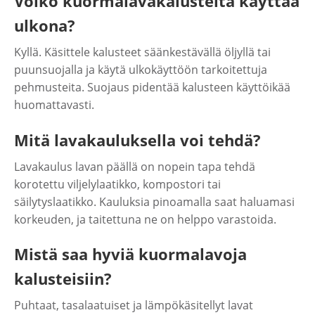
Voiko kuormalavakalusteita käyttää
ulkona?
Kyllä. Käsittele kalusteet säänkestävällä öljyllä tai
puunsuojalla ja käytä ulkokäyttöön tarkoitettuja
pehmusteita. Suojaus pidentää kalusteen käyttöikää
huomattavasti.
Mitä lavakauluksella voi tehdä?
Lavakaulus lavan päällä on nopein tapa tehdä
korotettu viljelylaatikko, kompostori tai
säilytyslaatikko. Kauluksia pinoamalla saat haluamasi
korkeuden, ja taitettuna ne on helppo varastoida.
Mistä saa hyviä kuormalavoja
kalusteisiin?
Puhtaat, tasalaatuiset ja lämpökäsitellyt lavat