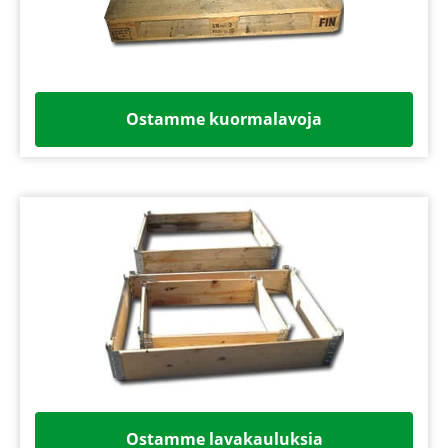
Ostamme kuormalavoja
Ostamme lavakauluksia