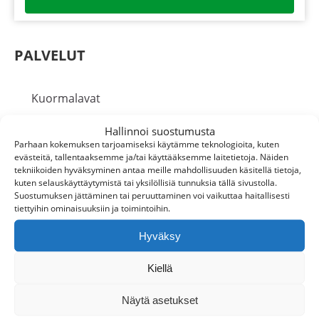
PALVELUT
Kuormalavat
Hallinnoi suostumusta
Lavakaulukset
Parhaan kokemuksen tarjoamiseksi käytämme teknologioita, kuten
evästeitä, tallentaaksemme ja/tai käyttääksemme laitetietoja. Näiden
tekniikoiden hyväksyminen antaa meille mahdollisuuden käsitellä tietoja,
Ostamme
kuten selauskäyttäytymistä tai yksilöllisiä tunnuksia tällä sivustolla.
Suostumuksen jättäminen tai peruuttaminen voi vaikuttaa haitallisesti
tiettyihin ominaisuuksiin ja toimintoihin.
Ostamme kuormalavoja
Hyväksy
Ostamme lavakauluksia
Kiellä
Näytä asetukset