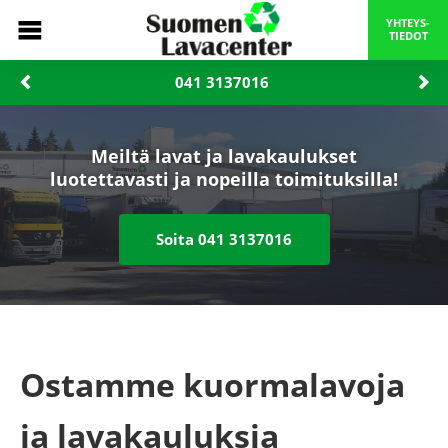
YHTEYS-
TIEDOT
041 3137016‬
Meiltä lavat ja lavakaulukset
luotettavasti ja nopeilla toimituksilla!
Soita ‪041 3137016‬
Ostamme kuormalavoja
ja lavakauluksia