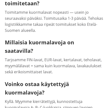
toimitetaan?
Toimitamme kuormalavat nopeasti — usein jo
seuraavaksi päiväksi. Toimitusaika 1-3 päivää. Tehokas
logistiikkamme takaa ripeät toimitukset koko Etelä-
Suomen alueella.
Millaisia kuormalavoja on
saatavilla?
Tarjoamme FIN-lavat, EUR-lavat, kertalavat, teholavat,
myymälälavat = sama kuin kuormalava, lavakaulukset
sekä erikoismittaiset lavat.
Voinko ostaa käytettyjä
kuormalavoja?
Kyllä. Myymme kierrätettyjä, kunnostettuja
kuormalavoja A- B- C-luokkaisia, riippuen lavojen