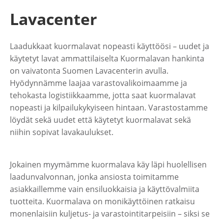
Lavacenter
Laadukkaat kuormalavat nopeasti käyttöösi – uudet ja
käytetyt lavat ammattilaiselta Kuormalavan hankinta
on vaivatonta Suomen Lavacenterin avulla.
Hyödynnämme laajaa varastovalikoimaamme ja
tehokasta logistiikkaamme, jotta saat kuormalavat
nopeasti ja kilpailukykyiseen hintaan. Varastostamme
löydät sekä uudet että käytetyt kuormalavat sekä
niihin sopivat lavakaulukset.
Jokainen myymämme kuormalava käy läpi huolellisen
laadunvalvonnan, jonka ansiosta toimitamme
asiakkaillemme vain ensiluokkaisia ja käyttövalmiita
tuotteita. Kuormalava on monikäyttöinen ratkaisu
monenlaisiin kuljetus- ja varastointitarpeisiin – siksi se