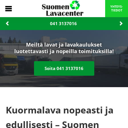
YHTEYS-
TIEDOT
041 3137016‬
Meiltä lavat ja lavakaulukset
luotettavasti ja nopeilla toimituksilla!
Soita ‪041 3137016‬
Kuormalava nopeasti ja
edullisesti – Suomen