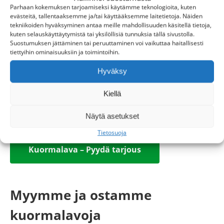
EUR-lava: 800 mm x 1200 mm, paino n. 23 kg
Parhaan kokemuksen tarjoamiseksi käytämme teknologioita, kuten
Kantavuus: molemmissa noin 1800 kg
evästeitä, tallentaaksemme ja/tai käyttääksemme laitetietoja. Näiden
tekniikoiden hyväksyminen antaa meille mahdollisuuden käsitellä tietoja,
Kuormalavan paino vaihtelee hieman puulajin ja
kuten selauskäyttäytymistä tai yksilöllisiä tunnuksia tällä sivustolla.
kosteuden mukaan. Lavat ovat tukevia
Suostumuksen jättäminen tai peruuttaminen voi vaikuttaa haitallisesti
mutta helposti käsiteltäviä.
tiettyihin ominaisuuksiin ja toimintoihin.
Tiesitkö? FIN-lavan leveys perustuu alun perin VR:n
Hyväksy
raideleveystandardiin, jonka vuoksi suomalaiset
kuormalavat poikkeavat muun Euroopan mitoista.
Kiellä
Tilaa kuormalava Suomen Lavacenteriltä!
Näytä asetukset
Tietosuoja
Kuormalava – Pyydä tarjous
Myymme ja ostamme
kuormalavoja