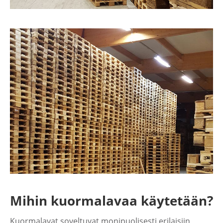
Mihin kuormalavaa käytetään?
Kuormalavat soveltuvat monipuolisesti erilaisiin