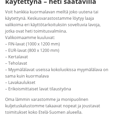
käytettynä – heti saatavilla
Voit hankkia kuormalavan meiltä joko uutena tai
käytettynä. Keskusvarastostamme löytyy laaja
valikoima eri käyttötarkoituksiin soveltuvia lavoja,
jotka ovat heti toimitusvalmiina.
Valikoimaamme kuuluvat:
– FIN-lavat (1000 x 1200 mm)
– EUR-lavat (800 x 1200 mm)
– Kertalavat
– Teholavat
– Myymälälavat useissa kokoluokissa myymälälava on
sama kuin kuormalava
– Lavakaulukset
– Erikoismittaiset lavat tilaustyöna
Oma lämmin varastomme ja monipuolinen
kuljetuskalustomme takaavat nopeat ja joustavat
toimitukset koko Etelä-Suomen alueella.