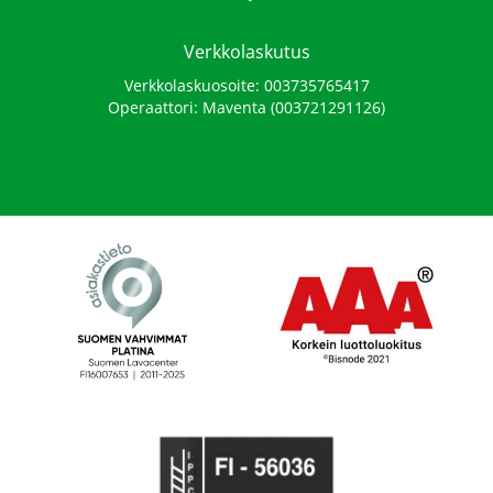
Verkkolaskutus
Verkkolaskuosoite: 003735765417
Operaattori: Maventa (003721291126)