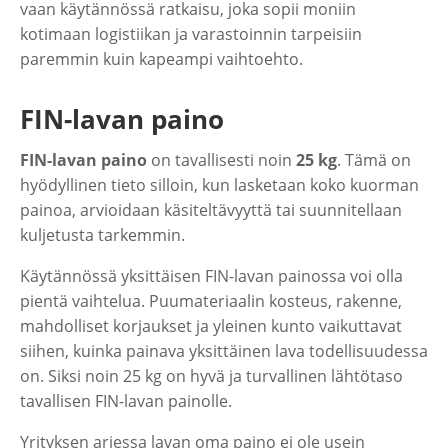
vaan käytännössä ratkaisu, joka sopii moniin
kotimaan logistiikan ja varastoinnin tarpeisiin
paremmin kuin kapeampi vaihtoehto.
FIN-lavan paino
FIN-lavan paino
on tavallisesti noin
25 kg
. Tämä on
hyödyllinen tieto silloin, kun lasketaan koko kuorman
painoa, arvioidaan käsiteltävyyttä tai suunnitellaan
kuljetusta tarkemmin.
Käytännössä yksittäisen FIN-lavan painossa voi olla
pientä vaihtelua. Puumateriaalin kosteus, rakenne,
mahdolliset korjaukset ja yleinen kunto vaikuttavat
siihen, kuinka painava yksittäinen lava todellisuudessa
on. Siksi noin 25 kg on hyvä ja turvallinen lähtötaso
tavallisen FIN-lavan painolle.
Yrityksen arjessa lavan oma paino ei ole usein