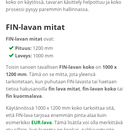
koko on käytössä, tavaran käsittely helpottuu ja koko
prosessi pysyy paremmin hallinnassa.
FIN-lavan mitat
FIN-lavan mitat
ovat:
Pituus:
1200 mm
Leveys:
1000 mm
Toisin sanoen tavallisen
FIN-lavan koko
on
1000 x
1200 mm
. Tämä on se mitta, jota yleensä
tarkoitetaan, kun puhutaan FIN-lavasta tai haetaan
tietoa hakusanoilla
fin lava mitat
,
fin-lavan koko
tai
fin kuormalava
.
Käytännössä 1000 x 1200 mm koko tarkoittaa sitä,
että FIN-lava tarjoaa enemmän pinta-alaa kuin
esimerkiksi
EUR-lava
. Tämä lisätila voi olla merkittävä
etu silloin, kun kuorma on kookas, pakkausmuoto