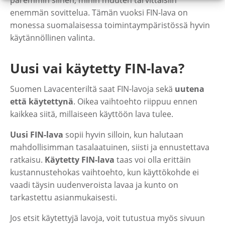
paremmin siihen, mihin muuten tarvittaisiin
enemmän sovittelua. Tämän vuoksi FIN-lava on
monessa suomalaisessa toimintaympäristössä hyvin
käytännöllinen valinta.
Uusi vai käytetty FIN-lava?
Suomen Lavacenteriltä saat FIN-lavoja sekä
uutena
että käytettynä
. Oikea vaihtoehto riippuu ennen
kaikkea siitä, millaiseen käyttöön lava tulee.
Uusi FIN-lava
sopii hyvin silloin, kun halutaan
mahdollisimman tasalaatuinen, siisti ja ennustettava
ratkaisu.
Käytetty FIN-lava
taas voi olla erittäin
kustannustehokas vaihtoehto, kun käyttökohde ei
vaadi täysin uudenveroista lavaa ja kunto on
tarkastettu asianmukaisesti.
Jos etsit käytettyjä lavoja, voit tutustua myös sivuun