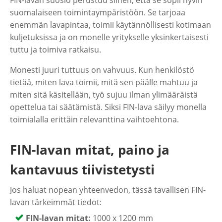
FIN-lavan suosio perustuu siihen, että se sopii hyvin
suomalaiseen toimintaympäristöön. Se tarjoaa
enemmän lavapintaa, toimii käytännöllisesti kotimaan
kuljetuksissa ja on monelle yritykselle yksinkertaisesti
tuttu ja toimiva ratkaisu.
Monesti juuri tuttuus on vahvuus. Kun henkilöstö
tietää, miten lava toimii, mitä sen päälle mahtuu ja
miten sitä käsitellään, työ sujuu ilman ylimääräistä
opettelua tai säätämistä. Siksi FIN-lava säilyy monella
toimialalla erittäin relevanttina vaihtoehtona.
FIN-lavan mitat, paino ja
kantavuus tiivistetysti
Jos haluat nopean yhteenvedon, tässä tavallisen FIN-
lavan tärkeimmät tiedot:
FIN-lavan mitat:
1000 x 1200 mm