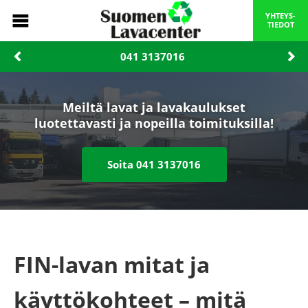
YHTEYS-
TIEDOT
041 3137016‬
Meiltä lavat ja lavakaulukset
luotettavasti ja nopeilla toimituksilla!
Soita ‪041 3137016‬
FIN-lavan mitat ja
käyttökohteet – mitä