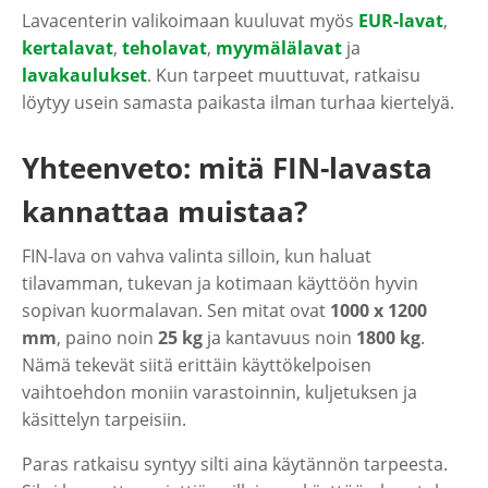
Lavacenterin valikoimaan kuuluvat myös
EUR-lavat
,
kertalavat
,
teholavat
,
myymälälavat
ja
lavakaulukset
. Kun tarpeet muuttuvat, ratkaisu
löytyy usein samasta paikasta ilman turhaa kiertelyä.
Yhteenveto: mitä FIN-lavasta
kannattaa muistaa?
FIN-lava on vahva valinta silloin, kun haluat
tilavamman, tukevan ja kotimaan käyttöön hyvin
sopivan kuormalavan. Sen mitat ovat
1000 x 1200
mm
, paino noin
25 kg
ja kantavuus noin
1800 kg
.
Nämä tekevät siitä erittäin käyttökelpoisen
vaihtoehdon moniin varastoinnin, kuljetuksen ja
käsittelyn tarpeisiin.
Paras ratkaisu syntyy silti aina käytännön tarpeesta.