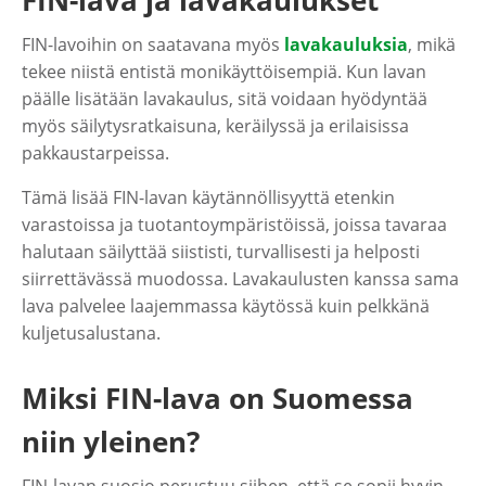
FIN-lava ja lavakaulukset
FIN-lavoihin on saatavana myös
lavakauluksia
, mikä
tekee niistä entistä monikäyttöisempiä. Kun lavan
päälle lisätään lavakaulus, sitä voidaan hyödyntää
myös säilytysratkaisuna, keräilyssä ja erilaisissa
pakkaustarpeissa.
Tämä lisää FIN-lavan käytännöllisyyttä etenkin
varastoissa ja tuotantoympäristöissä, joissa tavaraa
halutaan säilyttää siististi, turvallisesti ja helposti
siirrettävässä muodossa. Lavakaulusten kanssa sama
lava palvelee laajemmassa käytössä kuin pelkkänä
kuljetusalustana.
Miksi FIN-lava on Suomessa
niin yleinen?