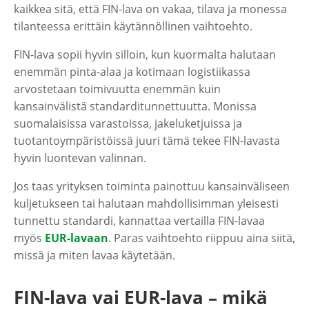
kaikkea sitä, että FIN-lava on vakaa, tilava ja monessa
tilanteessa erittäin käytännöllinen vaihtoehto.
FIN-lava sopii hyvin silloin, kun kuormalta halutaan
enemmän pinta-alaa ja kotimaan logistiikassa
arvostetaan toimivuutta enemmän kuin
kansainvälistä standarditunnettuutta. Monissa
suomalaisissa varastoissa, jakeluketjuissa ja
tuotantoympäristöissä juuri tämä tekee FIN-lavasta
hyvin luontevan valinnan.
Jos taas yrityksen toiminta painottuu kansainväliseen
kuljetukseen tai halutaan mahdollisimman yleisesti
tunnettu standardi, kannattaa vertailla FIN-lavaa
myös
EUR-lavaan
. Paras vaihtoehto riippuu aina siitä,
missä ja miten lavaa käytetään.
FIN-lava vai EUR-lava – mikä