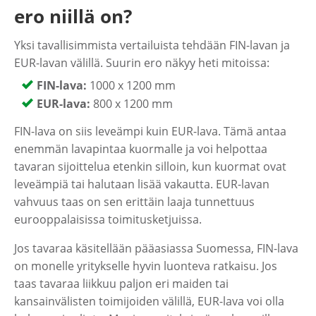
ero niillä on?
Yksi tavallisimmista vertailuista tehdään FIN-lavan ja
EUR-lavan välillä. Suurin ero näkyy heti mitoissa:
FIN-lava:
1000 x 1200 mm
EUR-lava:
800 x 1200 mm
FIN-lava on siis leveämpi kuin EUR-lava. Tämä antaa
enemmän lavapintaa kuormalle ja voi helpottaa
tavaran sijoittelua etenkin silloin, kun kuormat ovat
leveämpiä tai halutaan lisää vakautta. EUR-lavan
vahvuus taas on sen erittäin laaja tunnettuus
eurooppalaisissa toimitusketjuissa.
Jos tavaraa käsitellään pääasiassa Suomessa, FIN-lava
on monelle yritykselle hyvin luonteva ratkaisu. Jos
taas tavaraa liikkuu paljon eri maiden tai
kansainvälisten toimijoiden välillä, EUR-lava voi olla