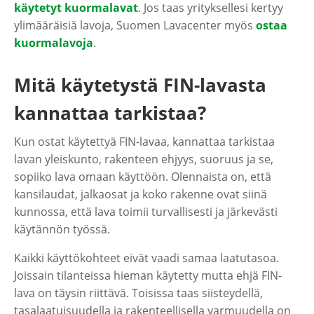
käytetyt kuormalavat
. Jos taas yrityksellesi kertyy
ylimääräisiä lavoja, Suomen Lavacenter myös
ostaa
kuormalavoja
.
Mitä käytetystä FIN-lavasta
kannattaa tarkistaa?
Kun ostat käytettyä FIN-lavaa, kannattaa tarkistaa
lavan yleiskunto, rakenteen ehjyys, suoruus ja se,
sopiiko lava omaan käyttöön. Olennaista on, että
kansilaudat, jalkaosat ja koko rakenne ovat siinä
kunnossa, että lava toimii turvallisesti ja järkevästi
käytännön työssä.
Kaikki käyttökohteet eivät vaadi samaa laatutasoa.
Joissain tilanteissa hieman käytetty mutta ehjä FIN-
lava on täysin riittävä. Toisissa taas siisteydellä,
tasalaatuisuudella ja rakenteellisella varmuudella on