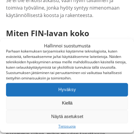
Se ei ole erikoisratkaisu, vaan hyvin tavallinen ja
toimiva työväline, jonka hyöty syntyy nimenomaan
käytännöllisestä koosta ja rakenteesta.
Miten FIN-lavan koko
vaikuttaa varastointiin ja
Hallinnoi suostumusta
Parhaan kokemuksen tarjoamiseksi käytämme teknologioita, kuten
käsittelyyn?
evästeitä, tallentaaksemme ja/tai käyttääksemme laitetietoja. Näiden
tekniikoiden hyväksyminen antaa meille mahdollisuuden käsitellä tietoja,
kuten selauskäyttäytymistä tai yksilöllisiä tunnuksia tällä sivustolla.
FIN-lavan leveämpi koko voi helpottaa kuorman
Suostumuksen jättäminen tai peruuttaminen voi vaikuttaa haitallisesti
rakentamista silloin, kun tuotteet eivät asetu
tiettyihin ominaisuuksiin ja toimintoihin.
luontevasti kapeammalle lavalle. Kun lavapintaa on
Hyväksy
enemmän, kuorma saadaan usein vakaammaksi ja
tavaran sijoittelu on joustavampaa.
Kiellä
Varastoinnin kannalta tämä voi tarkoittaa helpompaa
Näytä asetukset
käsittelyä, selkeämpää kuormien rakentamista ja
tilanteesta riippuen myös sitä, että yksi lava riittää
Tietosuoja